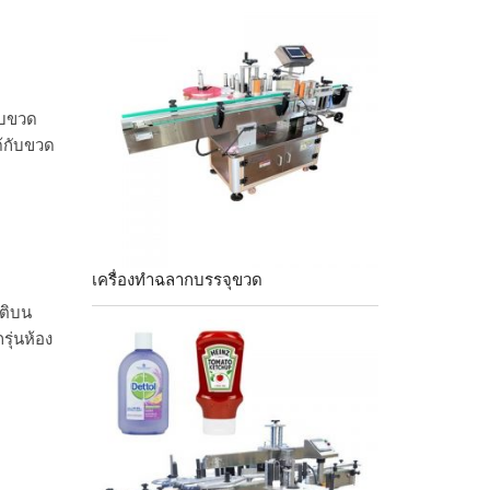
รับขวด
้กับขวด
เครื่องทำฉลากบรรจุขวด
ัติบน
รุ่นห้อง