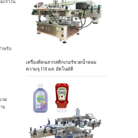
ามเร็วใน
สำหรับ
เครื่องติดฉลากสติกเกอร์ขวดน้ำหอม
ความจุ 110 มล. อัตโนมัติ
.
กขวด
่าย