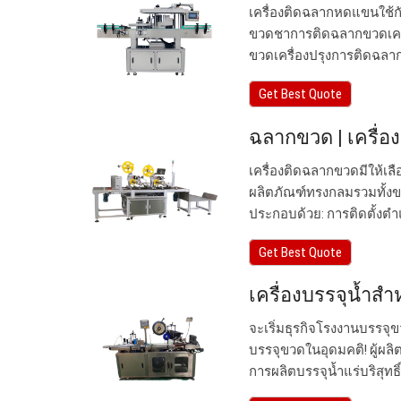
เครื่องติดฉลากหดแขนใช้
ขวดชาการติดฉลากขวดเครื
ขวดเครื่องปรุงการติดฉลาก
Get Best Quote
ฉลากขวด | เครื่
เครื่องติดฉลากขวดมีให้เล
ผลิตภัณฑ์ทรงกลมรวมทั้ง
ประกอบด้วย: การติดตั้งตำแ
Get Best Quote
เครื่องบรรจุน้ำส
จะเริ่มธุรกิจโรงงานบรรจุขว
บรรจุขวดในอุดมคติ! ผู้ผลิ
การผลิตบรรจุน้ำแร่บริสุทธิ์