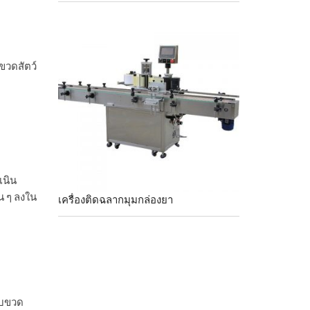
ขวดสัตว์
เนิน
น ๆ ลงใน
เครื่องติดฉลากมุมกล่องยา
ับขวด