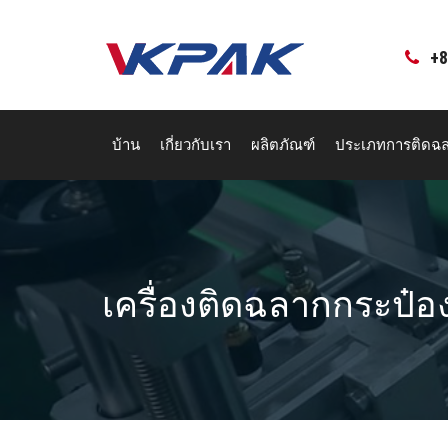
ข้าม
ไป
ที่
+8
เนื้อหา
บ้าน
เกี่ยวกับเรา
ผลิตภัณฑ์
ประเภทการติดฉ
เครื่องติดฉลากกระป๋องเ