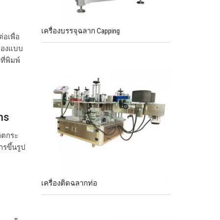
เครื่องบรรจุฉลาก Capping
อเพื่อ
ป๋องแบบ
ี่พิมพ์
ns
ลิตกระ
รขึ้นรูป
เครื่องติดฉลากท่อ