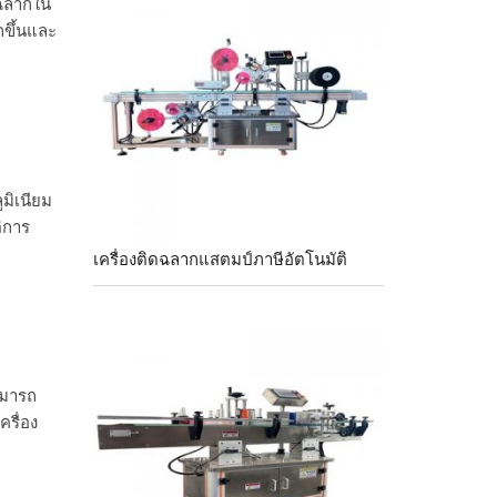
ดฉลากใน
กขึ้นและ
มิเนียม
ิการ
เครื่องติดฉลากแสตมป์ภาษีอัตโนมัติ
สามารถ
ครื่อง